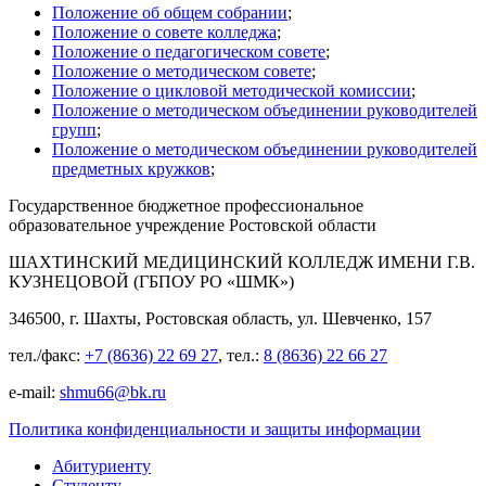
Положение об общем собрании
;
Положение о совете колледжа
;
Положение о педагогическом совете
;
Положение о методическом совете
;
Положение о цикловой методической комиссии
;
Положение о методическом объединении руководителей
групп
;
Положение о методическом объединении руководителей
предметных кружков
;
Государственное бюджетное профессиональное
образовательное учреждение Ростовской области
ШАХТИНСКИЙ МЕДИЦИНСКИЙ КОЛЛЕДЖ ИМЕНИ Г.В.
КУЗНЕЦОВОЙ (ГБПОУ РО «ШМК»)
346500, г. Шахты, Ростовская область, ул. Шевченко, 157
тел./факс:
+7 (8636) 22 69 27
, тел.:
8 (8636) 22 66 27
e-mail:
shmu66@bk.ru
Политика конфиденциальности и защиты информации
Абитуриенту
Студенту