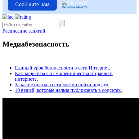
Сообщите нам
Решаем вместе
Расписание занятий
Медиабезопасность
Единый урок безопасности в сети Интернет
,
Как защититься от мошенничества и травли в
интернете
,
За какие посты в сети можно пойти под суд
,
10 вещей, которые нельзя публиковать в соцсетях
,