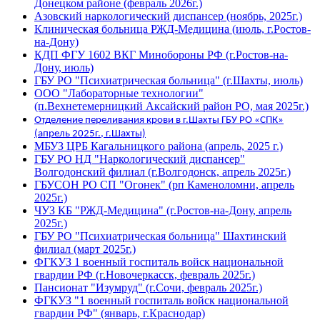
Донецком районе (февраль 2026г.)
Азовский наркологический диспансер (ноябрь, 2025г.)
Клиническая больница РЖД-Медицина (июль, г.Ростов-
на-Дону)
КДП ФГУ 1602 ВКГ Минобороны РФ (г.Ростов-на-
Дону, июль)
ГБУ РО "Психиатрическая больница" (г.Шахты, июль)
ООО "Лабораторные технологии"
(п.Вехнетемерницкий Аксайский район РО, мая 2025г.)
Отделение переливания крови в г.Шахты ГБУ РО «СПК»
(апрель 2025г., г.Шахты)
МБУЗ ЦРБ Кагальницкого района (апрель, 2025 г.)
ГБУ РО НД "Наркологический диспансер"
Волгодонский филиал (г.Волгодонск, апрель 2025г.)
ГБУСОН РО СП "Огонек" (рп Каменоломни, апрель
2025г.)
ЧУЗ КБ "РЖД-Медицина" (г.Ростов-на-Дону, апрель
2025г.)
ГБУ РО "Психиатрическая больница" Шахтинский
филиал (март 2025г.)
ФГКУЗ 1 военный госпиталь войск национальной
гвардии РФ (г.Новочеркасск, февраль 2025г.)
Пансионат "Изумруд" (г.Сочи, февраль 2025г.)
ФГКУЗ "1 военный госпиталь войск национальной
гвардии РФ" (январь, г.Краснодар)