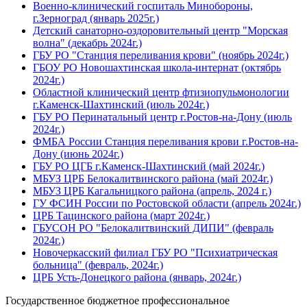
Военно-клинический госпиталь Минобороны,
г.Зерноград (январь 2025г.)
Детский санаторно-оздоровительный центр "Морская
волна" (декабрь 2024г.)
ГБУ РО "Станция переливания крови" (ноябрь 2024г.)
ГБОУ РО Новошахтинская школа-интернат (октябрь
2024г.)
Областной клинический центр фтизиопульмонологии
г.Каменск-Шахтинский (июль 2024г.)
ГБУ РО Перинатальный центр г.Ростов-на-Дону (июль
2024г.)
ФМБА России Станция переливания крови г.Ростов-на-
Дону (июнь 2024г.)
ГБУ РО ЦГБ г.Каменск-Шахтинский (май 2024г.)
МБУЗ ЦРБ Белокалитвинского района (май 2024г.)
МБУЗ ЦРБ Кагальницкого района (апрель, 2024 г.)
ГУ ФСИН России по Ростовской области (апрель 2024г.)
ЦРБ Тацинского района (март 2024г.)
ГБУСОН РО "Белокалитвинский ДИПИ" (февраль
2024г.)
Новочеркасский филиал ГБУ РО "Психиатрическая
больница" (февраль, 2024г.)
ЦРБ Усть-Донецкого района (январь, 2024г.)
Государственное бюджетное профессиональное