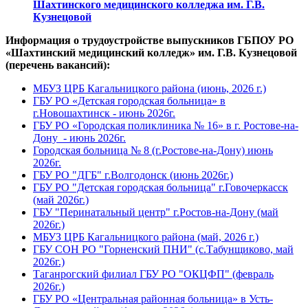
Шахтинского медицинского колледжа им. Г.В.
Кузнецовой
Информация о трудоустройстве выпускников ГБПОУ РО
«Шахтинский медицинский колледж» им. Г.В. Кузнецовой
(перечень вакансий):
МБУЗ ЦРБ Кагальницкого района (июнь, 2026 г.)
ГБУ РО «Детская городская больница» в
г.Новошахтинск - июнь 2026г.
ГБУ РО «Городская поликлиника № 16» в г. Ростове-на-
Дону - июнь 2026г.
Городская больница № 8 (г.Ростове-на-Дону) июнь
2026г.
ГБУ РО "ДГБ" г.Волгодонск (июнь 2026г.)
ГБУ РО "Детская городская больница" г.Говочеркасск
(май 2026г.)
ГБУ "Перинатальный центр" г.Ростов-на-Дону (май
2026г.)
МБУЗ ЦРБ Кагальницкого района (май, 2026 г.)
ГБУ СОН РО "Горненский ПНИ" (с.Табунщиково, май
2026г.)
Таганрогский филиал ГБУ РО "ОКЦФП" (февраль
2026г.)
ГБУ РО «Центральная районная больница» в Усть-