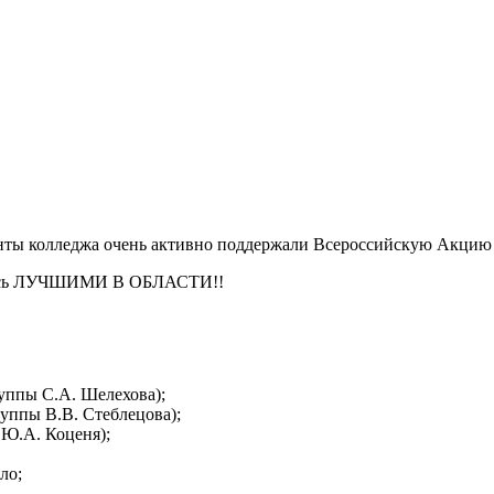
денты колледжа очень активно поддержали Всероссийскую Акцию 
ались ЛУЧШИМИ В ОБЛАСТИ!!
группы С.А. Шелехова);
группы В.В. Стеблецова);
 Ю.А. Коценя);
ло;