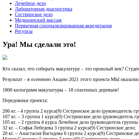
Лечебное дело
Лабораторная диагностика
Сестринское дело
Медицинский массаж
Первичная специализированная акредитация
Ресурсы
Ура! Мы сделали это!
Кто сказал, что собирать макулатуру – это прошлый век? Сту
Результат – в осеннюю Акцию 2021 этого проекта МЫ оказ
1800 килограмм макулатуры – 18 спасенных деревьев!
Передовики проекта:
206 кг. - 4 группа 2 курса(9) Сестринское дело (руководитель 
107 кг. – 3 группа 1 курса(9) Сестринское дело (руководитель 
105 кг. – 2 группа 4 курса Лечебное дело (руководитель группы
32 кг. – Софья Лебедева 3 группа 2 курса(9) Сестринское дело;
20 кг. – Анастасия Вагидова 6 группа 2 курса(9) Сестринское де
Мария Самарева 5 группа 2 курса(9) Сестринское дело;