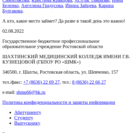
Сивоплясова
,
Кристина Кравцова
,
Астгик Тамразян
,
Инна
Беленко
,
Ангелина Градусова
,
Ирина Зайцева
,
Карина
Булгакова
.
А кто, какое место займет? Да разве в такой день это важно!
02.08.2022
Государственное бюджетное профессиональное
образовательное учреждение Ростовской области
ШАХТИНСКИЙ МЕДИЦИНСКИЙ КОЛЛЕДЖ ИМЕНИ Г.В.
КУЗНЕЦОВОЙ (ГБПОУ РО «ШМК»)
346500, г. Шахты, Ростовская область, ул. Шевченко, 157
тел./факс:
+7 (8636) 22 69 27
, тел.:
8 (8636) 22 66 27
e-mail:
shmu66@bk.ru
Политика конфиденциальности и защиты информации
Абитуриенту
Студенту
Выпускнику