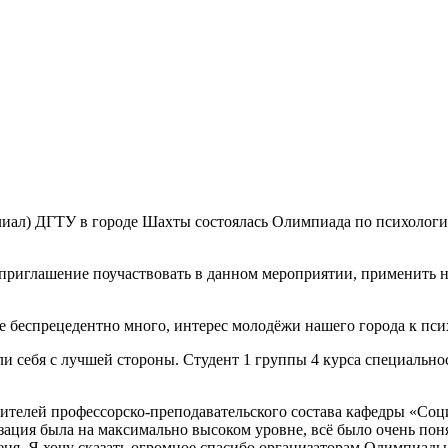
иал) ДГТУ в городе Шахты состоялась Олимпиада по психологии
 приглашение поучаствовать в данном мероприятии, применить н
беспрецедентно много, интерес молодёжи нашего города к психо
 себя с лучшей стороны. Студент 1 группы 4 курса специальнос
вителей профессорско-преподавательского состава кафедры «
ция была на максимально высоком уровне, всё было очень поня
еня. Я хочу сказать огромное спасибо организаторам Олимпиады,