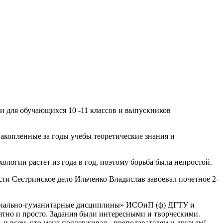
 для обучающихся 10 -11 классов и выпускников
акопленные за годы учебы теоретические знания и
логии растет из года в год, поэтому борьба была непростой.
ти Сестринское дело Ильченко Владислав завоевал почетное 2-
Социально-гуманитарные дисциплины» ИСОиП (ф) ДГТУ и
тно и просто. Задания были интересными и творческими.
 и всем, кто меня поддерживал - преподавателям и друзьям!