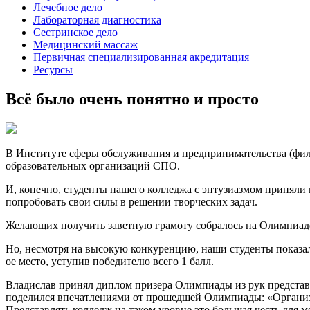
Лечебное дело
Лабораторная диагностика
Сестринское дело
Медицинский массаж
Первичная специализированная акредитация
Ресурсы
Всё было очень понятно и просто
В Институте сферы обслуживания и предпринимательства (фил
образовательных организаций СПО.
И, конечно, студенты нашего колледжа с энтузиазмом приняли
попробовать свои силы в решении творческих задач.
Желающих получить заветную грамоту собралось на Олимпиаде 
Но, несмотря на высокую конкуренцию, наши студенты показали
ое место, уступив победителю всего 1 балл.
Владислав принял диплом призера Олимпиады из рук предста
поделился впечатлениями от прошедшей Олимпиады: «Организа
Представлять колледж на таком уровне это большая честь для м