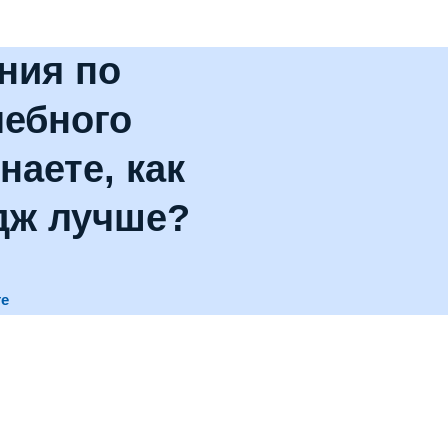
ния по
чебного
наете, как
дж лучше?
те