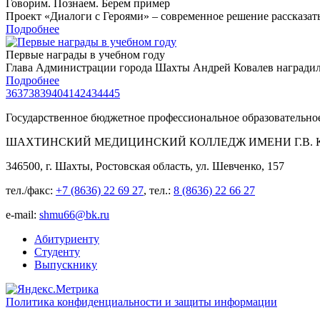
Говорим. Познаем. Берем пример
Проект «Диалоги с Героями» – современное решение рассказать
Подробнее
Первые награды в учебном году
Глава Администрации города Шахты Андрей Ковалев наградил 
Подробнее
36
37
38
39
40
41
42
43
44
45
Государственное бюджетное профессиональное образовательно
ШАХТИНСКИЙ МЕДИЦИНСКИЙ КОЛЛЕДЖ ИМЕНИ Г.В. К
346500, г. Шахты, Ростовская область, ул. Шевченко, 157
тел./факс:
+7 (8636) 22 69 27
, тел.:
8 (8636) 22 66 27
e-mail:
shmu66@bk.ru
Абитуриенту
Студенту
Выпускнику
Политика конфиденциальности и защиты информации